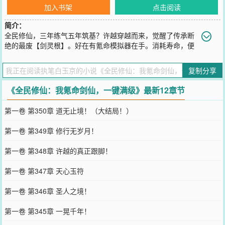
加入书架
点击阅读
简介：
全民修仙，三年练气五年筑基？许越穿越而来，觉醒了传承断
绝的最废【剑灵根】。好在有氪命模拟器在手。消耗寿命，便
可模拟剑法！斩杀妖兽，便可掠夺寿元！于是，别人氪金许越氪命，
再残缺的剑诀也能一键满级！从【流水剑】到【斩海吞鲸剑】，从
复制分享
【小玄剑经】到【太上洞玄剑经】！自此，令无数修士闻风丧胆的剑
仙再度现世。许越：“前方妖帝请留步，借我万年寿元可好？”
《全民修仙：我氪命剑仙，一键满级》最新12章节
您要是觉得《
全民修仙：我氪命剑仙，一键满级
》还不错的话请不要
忘记向您QQ群和微博微信里的朋友推荐哦！
第一卷 第350章 道无止境！（大结局！）
第一卷 第349章 修行无岁月！
第一卷 第348章 许越的真正跟脚！
第一卷 第347章 天心玉符
第一卷 第346章 圣人之境！
第一卷 第345章 一晃千年！