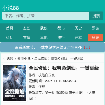
小说88
搜索
首页
玄幻
武侠
都市
历史
网游
科幻
言情
其他
排行
完本
登录
追看新章节，下载本站客户端无广告APP
↓↓↓
小说88
>
都市小说
> 全民修仙：我氪命剑仙，一键满级
全民修仙：我氪命剑仙，一键满级
作者：
执笔白玉京
更新时间：2025-11-12 06:35:04
状态：连载
最新章节：
第一卷 第350章 道无止境！（大结
局！）