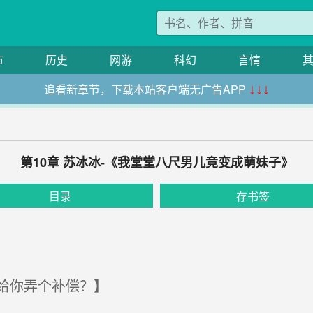
市
历史
网游
科幻
言情
追看新章节，下载本站客户端无广告APP
↓↓↓
第10章 苏冰冰-《我堂堂八尺男儿竟变成萌妹子》
目录
存书签
给你弄个补偿？】