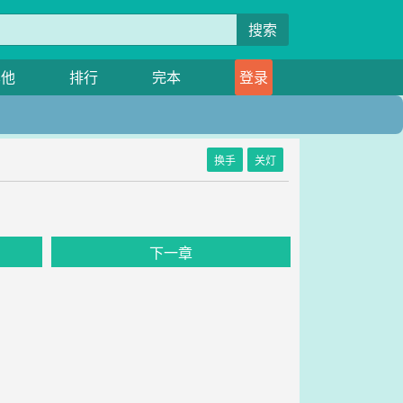
搜索
其他
排行
完本
登录
换手
关灯
下一章