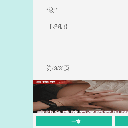
“滚!”
【好嘞!】
第(3/3)页
上一章