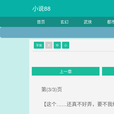
小说88
首页
玄幻
武侠
都
字体
大
中
小
上一章
第(3/3)页
【这个……还真不好弄，要不我