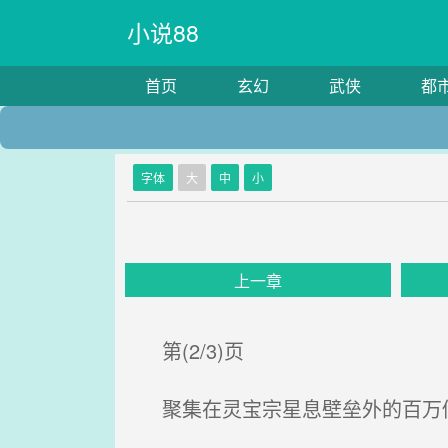
小说88
首页
玄幻
武侠
都
字体
大
中
小
上一章
第(2/3)页
聚集在灵宝宗星息壁垒外的百万