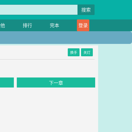
搜索
其他
排行
完本
登录
换手
关灯
下一章