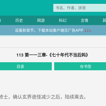
市
历史
网游
科幻
言情
追看新章节，下载本站客户端无广告APP
↓↓↓
113 第一一三章-《七十年代不当后妈》
目录
存书签
修士，确认玄界诡怪减少之后，陆续离去。