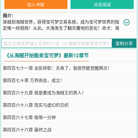
加入书架
点击阅读
简介：
穿越到海贼世界，获得宝可梦交易系统，成为宝可梦世界的指
定唯一经销商！从此，大海发生了翻天覆地的变化！赤犬：海
贼艾斯，束手就擒吧！喷火龙的火焰，是敌不过我的岩浆果实的！艾
斯：那可说不定！喷火龙，MEGA进化！成为我的火焰吧！！！马林
复制分享
梵多，卡普的腕力为了成为最强海军正在苦练海军六式。魔鬼三角
洲，莫利亚又一次从噩梦中醒来，却发现是佩罗娜的梦妖在恶作剧。
《从海贼开始贩卖宝可梦》最新12章节
和之国，桃之助在自家顽皮弹的自爆下，不幸死于非命(???)?。
…………站在红土大陆的顶点上，那个男人说出了这样的话：想要更
第四百七十一章 全民转职：夭寿了，我居然能觉醒两次！
强的宝可梦吗？如果想要的话，就来大海找我吧！记住！带好你们的
财宝！于是人们为了追求力量相继出海，让世界迎接大宝可梦时
第四百七十章 万界商会，成立！
代！！！读者群:954946193
您要是觉得《
从海贼开始贩卖宝可梦
》还不错的话请不要忘记向您QQ
第四百六十九章 我是要成为海贼王的男人！
群和微博微信里的朋友推荐哦！
第四百六十八章 现实与虚幻的交织
第四百六十七章 极限一分钟
第四百六十六章 最终之战