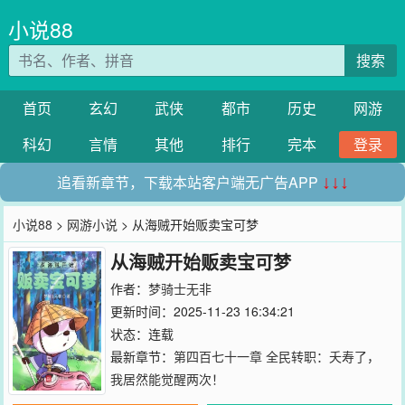
小说88
搜索
首页
玄幻
武侠
都市
历史
网游
科幻
言情
其他
排行
完本
登录
追看新章节，下载本站客户端无广告APP
↓↓↓
小说88
>
网游小说
> 从海贼开始贩卖宝可梦
从海贼开始贩卖宝可梦
作者：
梦骑士无非
更新时间：2025-11-23 16:34:21
状态：连载
最新章节：
第四百七十一章 全民转职：夭寿了，
我居然能觉醒两次！