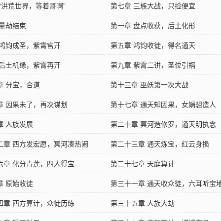
“洪荒世界，等着哥啊”
第七章 三族大战，只捡便宜
 量劫结束
第一章 盘点收获，后土化形
 鸿钧成圣，紫霄宫开
第五章 鸿钧收徒，得名通天
 后土机缘，紫霄再开
第九章 紫霄二讲，圣位引祸
章 分宝，合道
第十三章 巫妖第一次大战
章 因果未了，再次谋划
第十七章 通天知因果，女娲想造人
章 人族发展
第二十章 冥河造修罗，通天明执念
二章 西方发宏愿，冥河凑热闹
第二十三章 通天炼宝，红云身损
六章 化分青莲，四人得宝
第二十七章 天庭算计
章 原始收徒
第三十一章 通天收众徒，六耳听宝
四章 西方算计，众徒历练
第三十五章 人族大劫