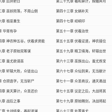
八章 后羿射日
第三十九章 羲和算计，嫦娥奔月
二章 巫妖陨落，不周山倒
第四十三章 女娲补天
六章 祖巫重生
第四十七章 崆峒印
章 华胥有孕
第五十一章 伏羲治世
四章 神农种五谷，伏羲求贤能
第五十五章 伏羲证道，神农接位
八章 老子原始双筹谋
第五十九章 精卫填海，轩辕出世
二章 蚩尤欲请巫
第六十三章 巫族出山，蚩尤炼宝
六章 轩辕大败，众徒出山
第六十七章 众仙到来，无当献计
章 仓颉造字，无当斩尸
第七十一章 众圣商议，通天邀战
四章 昊天算计，众圣还价
第七十五章 议定之后，大战将其
八章 战后之事
第七十九章 原始赐剑，决战将起
二章 大战结束，再起波澜
第八十三章 处置蚩尤