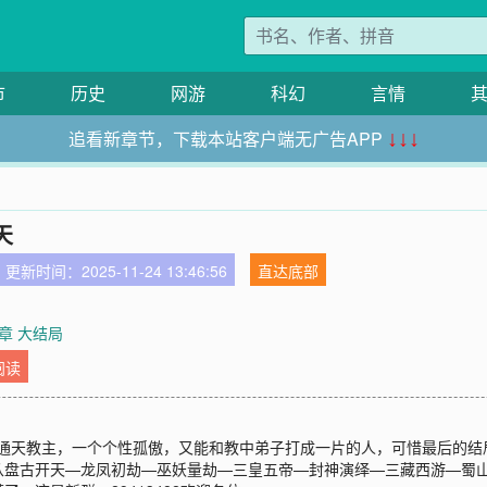
市
历史
网游
科幻
言情
追看新章节，下载本站客户端无广告APP
↓↓↓
天
更新时间：2025-11-24 13:46:56
直达底部
章 大结局
阅读
；通天教主，一个个性孤傲，又能和教中弟子打成一片的人，可惜最后的
从盘古开天—龙凤初劫—巫妖量劫—三皇五帝—封神演绎—三藏西游—蜀