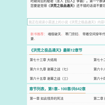
时期背后的秘密（圣人【仙人】争霸）。第一个群满了
您要是觉得《
洪荒之极品通天
》还不错的话请不要
新书推荐：
魂极破天
、
寒门宗妇
、
带着空间穿年
妻
、
《洪荒之极品通天》最新12章节
第七十三章 大结局
第七十
第六十九章 谢幕之战（七）
第六十
第六十五章 谢幕之战（三）
第六十
章节列表，第1章~ 100章/共642章
第一章 如此怪异的死法
第二章