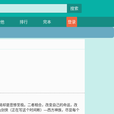
搜索
其他
排行
完本
登录
结局却是悲惨至极。二者相合，改变自己的命运，改
山剑侠（正在写这个时间断）—西方神族，尽显每个