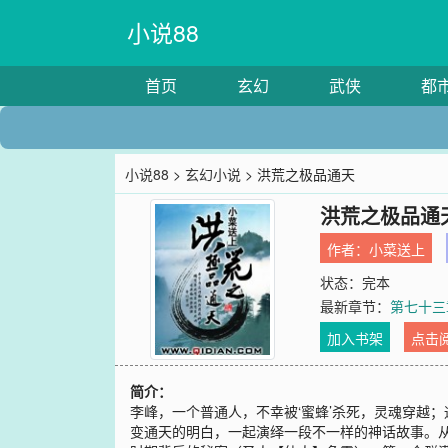
小说88
首页
玄幻
武侠
都
小说88
>
玄幻小说
> 洪荒之极品通天
洪荒之极品通
作者：
小菜送上
状态：完本
最新章节：
第七十三
加入书架
点击
简介：
李峰，一个普通人，不幸被‘蜜蜂’杀死，灵魂穿越
变通天的明白，一起演绎一段不一样的神话故事。