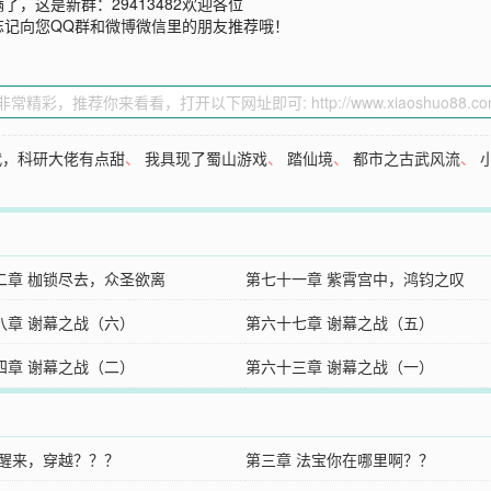
，这是新群：29413482欢迎各位
忘记向您QQ群和微博微信里的朋友推荐哦！
代，科研大佬有点甜
、
我具现了蜀山游戏
、
踏仙境
、
都市之古武风流
、
二章 枷锁尽去，众圣欲离
第七十一章 紫霄宫中，鸿钧之叹
八章 谢幕之战（六）
第六十七章 谢幕之战（五）
四章 谢幕之战（二）
第六十三章 谢幕之战（一）
 醒来，穿越？？？
第三章 法宝你在哪里啊？？