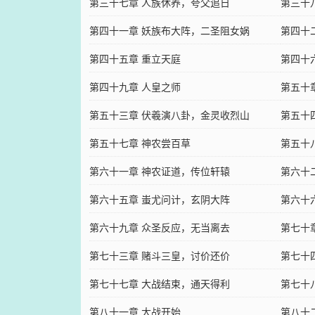
第三十七章 人族休养，夸父追日
第三十
第四十一章 妖族布大阵，二圣阻女娲
第四十
第四十五章 重立天庭
第四十
第四十九章 人皇之师
第五十
第五十三章 伏羲演八卦，金灵收烈山
第五十
第五十七章 神农尝百草
第五十
第六十一章 神农证道，传位轩辕
第六十
第六十五章 蚩尤问计，玄阴大阵
第六十
第六十九章 众圣反应，无当离去
第七十
第七十三章 赌斗三皇，讨价还价
第七十
第七十七章 大战结束，通天得利
第七十
第八十一章 大战开始
第八十