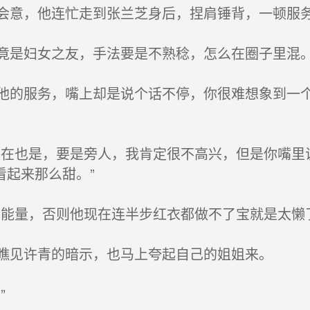
意，他连忙走到张兰芝身后，捏肩锤背，一顿服务
是妇女之友，手法要是不熟稔，怎么在圈子里混
的服务，嘴上却是说个话不停，你很难想象到一个
在也是，要是旁人，我肯定很不高兴，但是你嘴里
看起来那么甜。”
能量，否则他现在连半步红衣都做不了宝就是太懒
瞧见许青的暗示，也马上夸起自己的姐姐来。
”