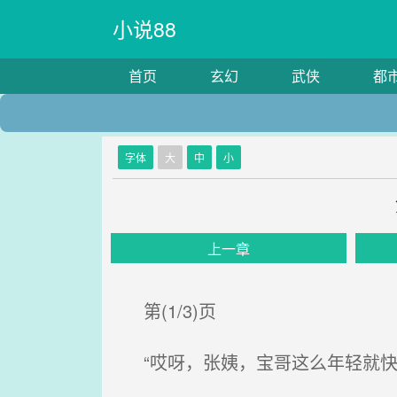
小说88
首页
玄幻
武侠
都
字体
大
中
小
上一章
第(1/3)页
“哎呀，张姨，宝哥这么年轻就快