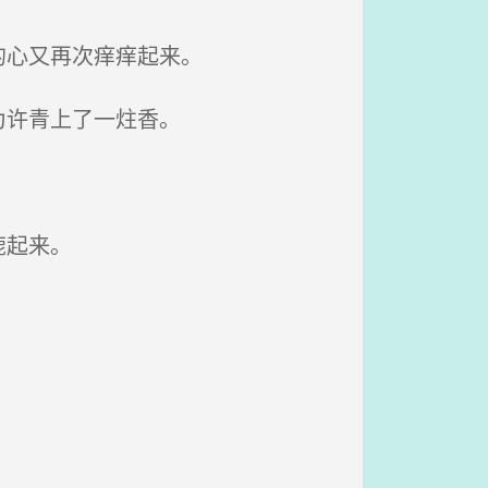
的心又再次痒痒起来。
为许青上了一炷香。
旎起来。