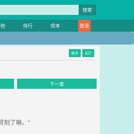
搜索
其他
排行
完本
登录
换手
关灯
》
下一章
刻了嘛。”