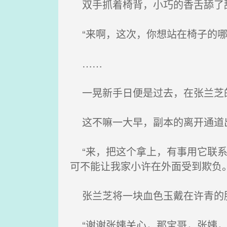
双手抓着椅背，小巧的香舌舔了
“来啊，这次，你想站在椅子的哪
……
一晃新手日便是过去，在张兰芝的
这不嘛一大早，副本的离开通道出
“来，把这个拿上，有事用它联系
可不能让我家小许在外面受到欺负。
张兰芝将一块血色玉戴在许青的脖
“谢谢张姨关心，那宝哥，张姨，