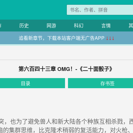
市
历史
网游
科幻
言情
追看新章节，下载本站客户端无广告APP
↓↓↓
第六百四十三章 OMG！-《二十面骰子》
目录
存书签
，也为了避免兽人和新大陆各个种族互相杀戮，西
脑的集群思维，比克隆术稍弱的复活能力，对火枪