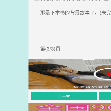
那是下本书的背景故事了。(未完
第(3/3)页
上一章