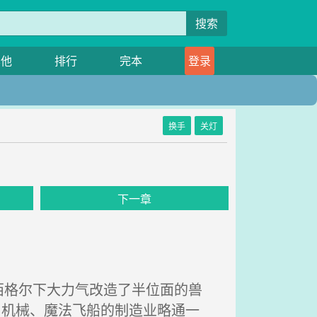
搜索
其他
排行
完本
登录
换手
关灯
下一章
格尔下大力气改造了半位面的兽
、机械、魔法飞船的制造业略通一