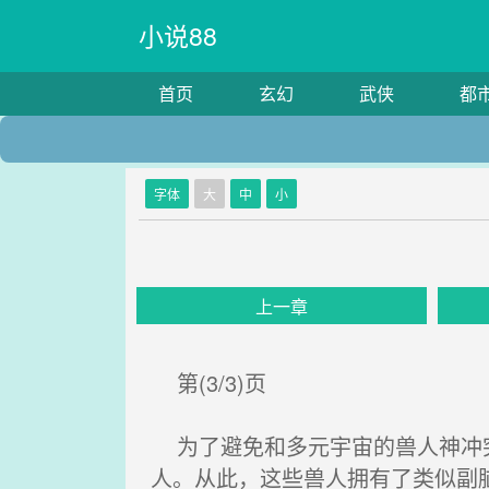
小说88
首页
玄幻
武侠
都
字体
大
中
小
上一章
第(3/3)页
为了避免和多元宇宙的兽人神冲突
人。从此，这些兽人拥有了类似副