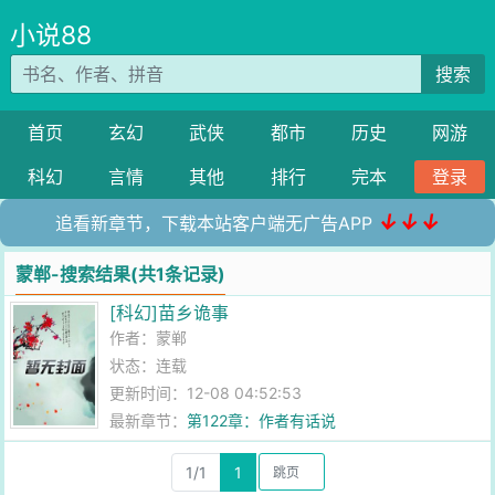
小说88
搜索
首页
玄幻
武侠
都市
历史
网游
科幻
言情
其他
排行
完本
登录
↓↓↓
追看新章节，下载本站客户端无广告APP
蒙郸-搜索结果(共1条记录)
[科幻]苗乡诡事
作者：
蒙郸
状态：连载
更新时间：12-08 04:52:53
最新章节：
第122章：作者有话说
1/1
1